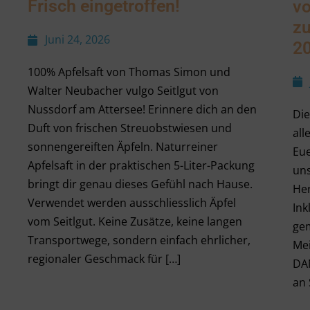
Frisch eingetroffen!
v
z
Juni 24, 2026
20
100% Apfelsaft von Thomas Simon und
Walter Neubacher vulgo Seitlgut von
Nussdorf am Attersee! Erinnere dich an den
Die
Duft von frischen Streuobstwiesen und
all
sonnengereiften Äpfeln. Naturreiner
Eue
Apfelsaft in der praktischen 5-Liter-Packung
un
bringt dir genau dieses Gefühl nach Hause.
Her
Verwendet werden ausschliesslich Äpfel
Ink
vom Seitlgut. Keine Zusätze, keine langen
gem
Transportwege, sondern einfach ehrlicher,
Mei
regionaler Geschmack für […]
DA
an 