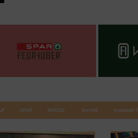
AR
SPAR
WUCHS.
Service
regionale 