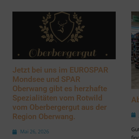
Jetzt bei uns im EUROSPAR
Mondsee und SPAR
Oberwang gibt es herzhafte
Spezialitäten vom Rotwild
Ab
vom Oberbergergut aus der
Region Oberwang.
Gut
Mai 26, 2026
fin