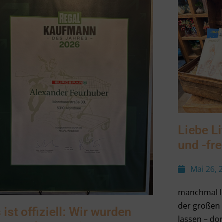
Liebe L
und -fr
Mai 26, 
manchmal lo
der großen 
 ist offiziell: Wir wurden
lassen – dor