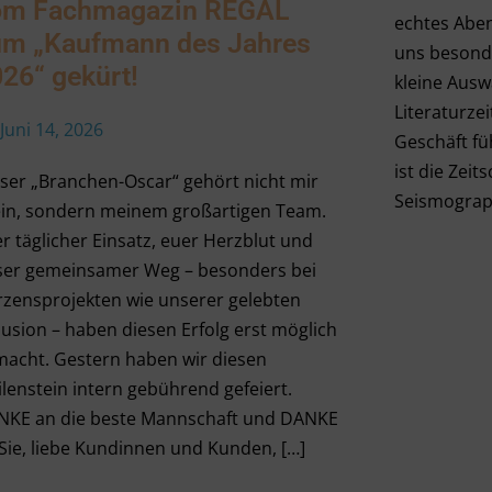
om Fachmagazin REGAL
echtes Aben
um „Kaufmann des Jahres
uns besonde
26“ gekürt!
kleine Aus
Literaturze
Juni 14, 2026
Geschäft fü
ist die Zeit
ser „Branchen-Oscar“ gehört nicht mir
Seismograp
ein, sondern meinem großartigen Team.
r täglicher Einsatz, euer Herzblut und
ser gemeinsamer Weg – besonders bei
zensprojekten wie unserer gelebten
lusion – haben diesen Erfolg erst möglich
acht. Gestern haben wir diesen
lenstein intern gebührend gefeiert.
NKE an die beste Mannschaft und DANKE
Sie, liebe Kundinnen und Kunden, […]