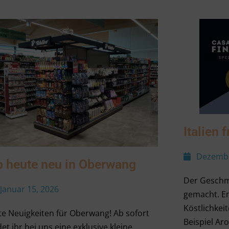
Italien 
Dezembe
 heute neu in Oberwang
Der Geschmac
Januar 15, 2026
gemacht. En
Köstlichkei
e Neuigkeiten für Oberwang! Ab sofort
Beispiel Ar
det ihr bei uns eine exklusive kleine